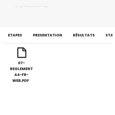
0 Actions ouvertes
ETAPES
PRESENTATION
RÉSULTATS
STAT
07-
REGLEMENT
A4-FR-
WEB.PDF