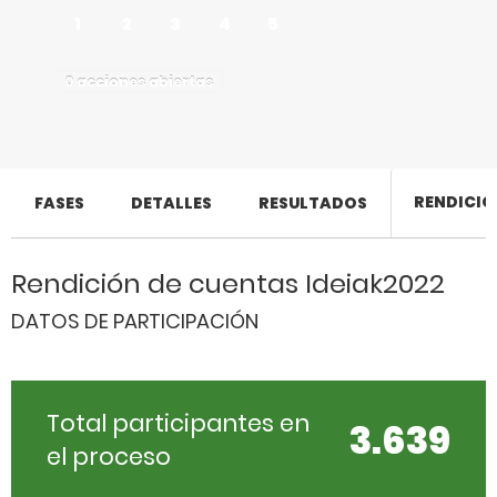
1
2
3
4
5
0 acciones abiertas
RENDICIÓ
FASES
DETALLES
RESULTADOS
Rendición de cuentas Ideiak2022
DATOS DE PARTICIPACIÓN
Total participantes en
3.639
el proceso